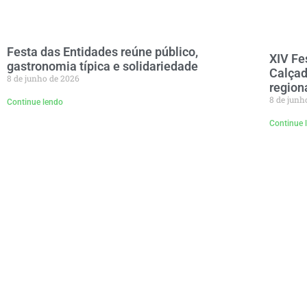
Festa das Entidades reúne público,
XIV Fe
gastronomia típica e solidariedade
Calçad
8 de junho de 2026
region
8 de junh
Continue lendo
Continue 