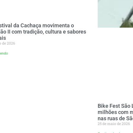
stival da Cachaça movimenta o
ão II com tradição, cultura e sabores
ais
o de 2026
lendo
Bike Fest São
milhões com m
nas ruas de S
25 de maio de 2026