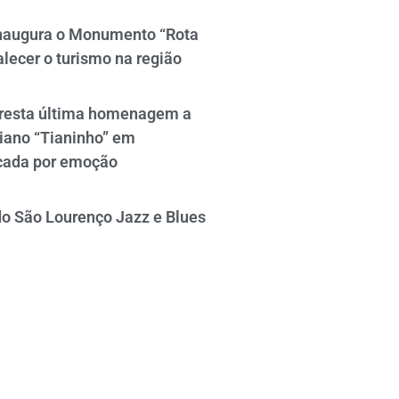
naugura o Monumento “Rota
alecer o turismo na região
resta última homenagem a
iano “Tianinho” em
cada por emoção
do São Lourenço Jazz e Blues