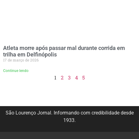
Atleta morre após passar mal durante corrida em
trilha em Delfinópolis
17 de março de 2026
Continue lendo
1
2
3
4
5
São Lourenço Jornal. Informando com credibilidade desde
1933.