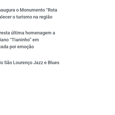
naugura o Monumento “Rota
alecer o turismo na região
resta última homenagem a
iano “Tianinho” em
cada por emoção
do São Lourenço Jazz e Blues