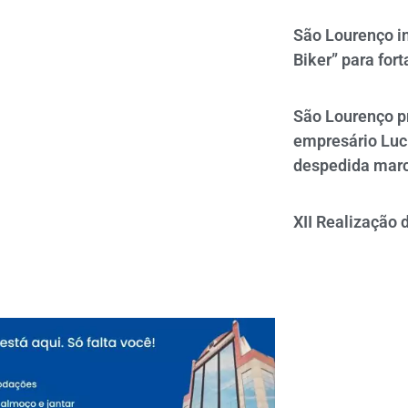
São Lourenço i
Biker” para fort
São Lourenço p
empresário Luc
despedida mar
XII Realização 