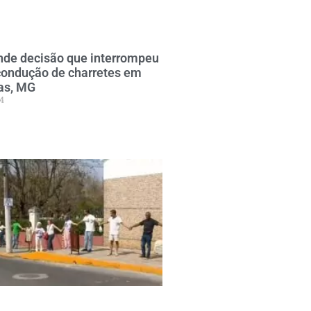
nde decisão que interrompeu
condução de charretes em
as, MG
4