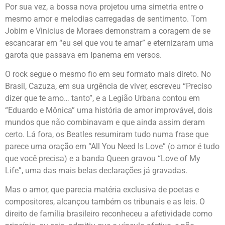
Por sua vez, a bossa nova projetou uma simetria entre o
mesmo amor e melodias carregadas de sentimento. Tom
Jobim e Vinicius de Moraes demonstram a coragem de se
escancarar em “eu sei que vou te amar” e eternizaram uma
garota que passava em Ipanema em versos.
O rock segue o mesmo fio em seu formato mais direto. No
Brasil, Cazuza, em sua urgência de viver, escreveu “Preciso
dizer que te amo… tanto”, e a Legião Urbana contou em
“Eduardo e Mônica” uma história de amor improvável, dois
mundos que não combinavam e que ainda assim deram
certo. Lá fora, os Beatles resumiram tudo numa frase que
parece uma oração em “All You Need Is Love” (o amor é tudo
que você precisa) e a banda Queen gravou “Love of My
Life”, uma das mais belas declarações já gravadas.
Mas o amor, que parecia matéria exclusiva de poetas e
compositores, alcançou também os tribunais e as leis. O
direito de família brasileiro reconheceu a afetividade como