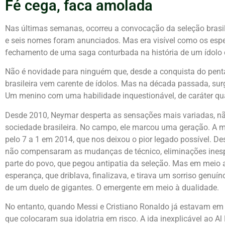
Fé cega, faca amolada
Nas últimas semanas, ocorreu a convocação da seleção brasil
e seis nomes foram anunciados. Mas era visível como os esp
fechamento de uma saga conturbada na história de um ídolo 
Não é novidade para ninguém que, desde a conquista do pen
brasileira vem carente de ídolos. Mas na década passada, sur
Um menino com uma habilidade inquestionável, de caráter qu
Desde 2010, Neymar desperta as sensações mais variadas, não
sociedade brasileira. No campo, ele marcou uma geração. A
pelo 7 a 1 em 2014, que nos deixou o pior legado possível. De
não compensaram as mudanças de técnico, eliminações inespe
parte do povo, que pegou antipatia da seleção. Mas em meio 
esperança, que driblava, finalizava, e tirava um sorriso genuín
de um duelo de gigantes. O emergente em meio à dualidade.
No entanto, quando Messi e Cristiano Ronaldo já estavam e
que colocaram sua idolatria em risco. A ida inexplicável ao Al 