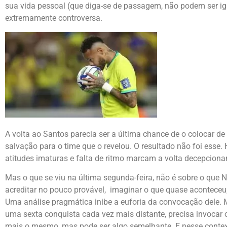
sua vida pessoal (que diga-se de passagem, não podem ser ign
extremamente controversa.
A volta ao Santos parecia ser a última chance de o colocar de
salvação para o time que o revelou. O resultado não foi esse.
atitudes imaturas e falta de ritmo marcam a volta decepcionan
Mas o que se viu na última segunda-feira, não é sobre o que N
acreditar no pouco provável, imaginar o que quase aconteceu
Uma análise pragmática inibe a euforia da convocação dele.
uma sexta conquista cada vez mais distante, precisa invocar 
mais o mesmo, mas pode ser algo semelhante. E nesse contex