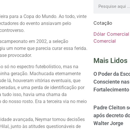
eira para a Copa do Mundo. Ao todo, vinte
Cotação
ectadores do evento ansiavam pelo
controverso.
Dólar Comercial
Comercial
tacampeonato em 2002, a seleção
giu um nome que parecia curar essa ferida.
ase provocador.
Mais Lidos
 só no espectro futebolístico, mas na
 minha geração. Machucada eternamente
O Poder da Esco
sde lá, houveram vitórias eventuais, que
Consciente nas 
radas, e uma perda de identificação por
Fortalecimento
a tudo isso, havia uma chama da
o do nosso rosto. Era a terceira via no meio
Padre Cleiton 
após decreto d
m idade avançada, Neymar tomou decisões
Walter Jorge
Hilal, junto às atitudes questionáveis de