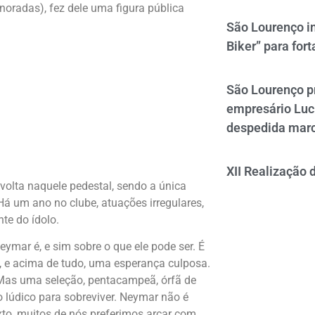
oradas), fez dele uma figura pública
São Lourenço i
Biker” para fort
São Lourenço p
empresário Luc
despedida mar
XII Realização 
 volta naquele pedestal, sendo a única
 Há um ano no clube, atuações irregulares,
te do ídolo.
eymar é, e sim sobre o que ele pode ser. É
, e acima de tudo, uma esperança culposa.
 Mas uma seleção, pentacampeã, órfã de
o lúdico para sobreviver. Neymar não é
to, muitos de nós preferimos arcar com