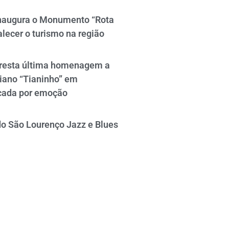
naugura o Monumento “Rota
alecer o turismo na região
resta última homenagem a
iano “Tianinho” em
cada por emoção
do São Lourenço Jazz e Blues