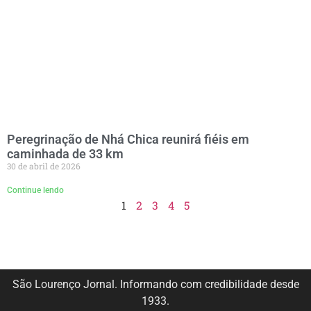
Peregrinação de Nhá Chica reunirá fiéis em
caminhada de 33 km
30 de abril de 2026
Continue lendo
1
2
3
4
5
São Lourenço Jornal. Informando com credibilidade desde
1933.