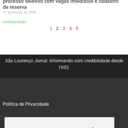
processo seletivo com vagas imediatas e cadastro
de reserva
27 de março de 2026
Continue lendo
1
2
3
4
5
São Lourenço Jornal. Informando com credibilidade desde
1933.
Politica de Privacidade
@2020 – 2023. Todos os direitos reservados.