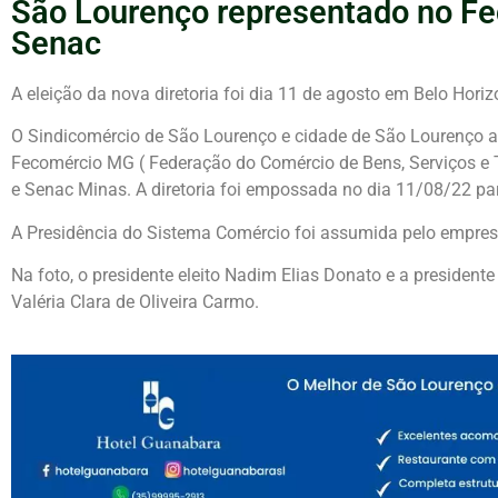
São Lourenço representado no Fe
Senac
A eleição da nova diretoria foi dia 11 de agosto em Belo Horiz
O Sindicomércio de São Lourenço e cidade de São Lourenço a
Fecomércio MG ( Federação do Comércio de Bens, Serviços e 
e Senac Minas. A diretoria foi empossada no dia 11/08/22 p
A Presidência do Sistema Comércio foi assumida pelo empresá
Na foto, o presidente eleito Nadim Elias Donato e a president
Valéria Clara de Oliveira Carmo.