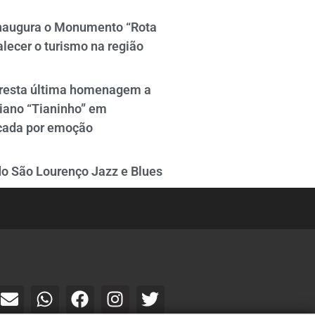
naugura o Monumento “Rota
alecer o turismo na região
resta última homenagem a
iano “Tianinho” em
cada por emoção
do São Lourenço Jazz e Blues