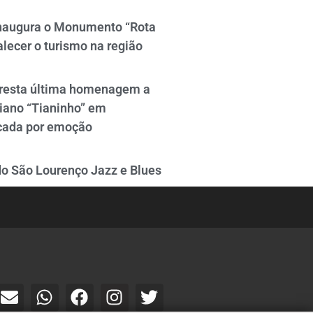
naugura o Monumento “Rota
alecer o turismo na região
resta última homenagem a
iano “Tianinho” em
cada por emoção
do São Lourenço Jazz e Blues