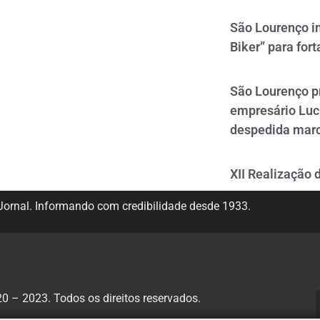
São Lourenço i
Biker” para fort
São Lourenço p
empresário Luc
despedida mar
XII Realização 
ornal. Informando com credibilidade desde 1933.
 – 2023. Todos os direitos reservados.