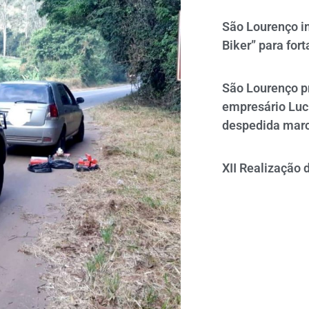
São Lourenço i
Biker” para fort
São Lourenço p
empresário Luc
despedida mar
XII Realização 