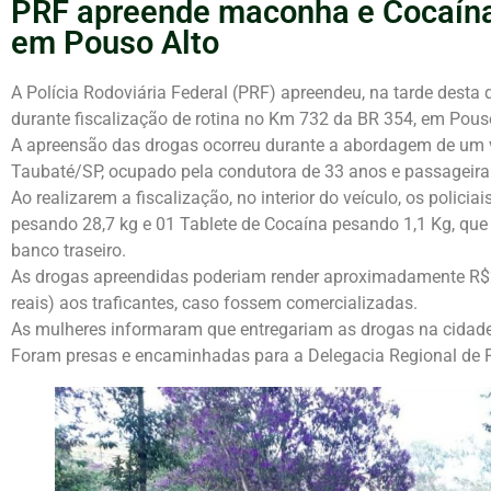
PRF apreende maconha e Cocaína
em Pouso Alto
A Polícia Rodoviária Federal (PRF) apreendeu, na tarde desta
durante fiscalização de rotina no Km 732 da BR 354, em Pou
A apreensão das drogas ocorreu durante a abordagem de um v
Taubaté/SP, ocupado pela condutora de 33 anos e passageira
Ao realizarem a fiscalização, no interior do veículo, os polici
pesando 28,7 kg e 01 Tablete de Cocaína pesando 1,1 Kg, que
banco traseiro.
As drogas apreendidas poderiam render aproximadamente R$2
reais) aos traficantes, caso fossem comercializadas.
As mulheres informaram que entregariam as drogas na cida
Foram presas e encaminhadas para a Delegacia Regional de P