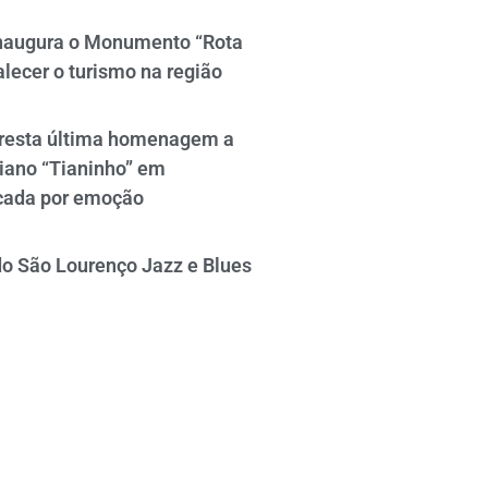
naugura o Monumento “Rota
alecer o turismo na região
resta última homenagem a
iano “Tianinho” em
cada por emoção
do São Lourenço Jazz e Blues