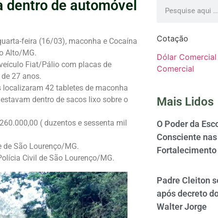
 dentro de automóvel
Cotação
 quarta-feira (16/03), maconha e Cocaína
so Alto/MG.
Dólar Comercial
eículo Fiat/Pálio com placas de
Comercial
 de 27 anos.
ais localizaram 42 tabletes de maconha
 estavam dentro de sacos lixo sobre o
Mais Lidos
60.000,00 ( duzentos e sessenta mil
O Poder da Esco
Consciente nas 
de de São Lourenço/MG.
Fortalecimento
olícia Civil de São Lourenço/MG.
Padre Cleiton 
após decreto d
Walter Jorge