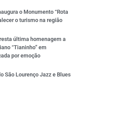
naugura o Monumento “Rota
alecer o turismo na região
resta última homenagem a
iano “Tianinho” em
cada por emoção
do São Lourenço Jazz e Blues