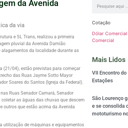
agem da Avenida
Cotação
ica da via
Dólar Comercial
utura e SL Trans, realizou a primeira
Comercial
nagem pluvial da Avenida Damião
e alagamentos da localidade durante as
Mais Lidos
ra (21/04), estão previstas para começar
VII Encontro do
o trecho das Ruas Jayme Sotto Mayor
Estações
ador Soares do Santos (Igreja da Federal).
e nas Ruas Senador Camará, Senador
São Lourenço 
 coletar as águas das chuvas que descem
e se consolida 
tre outros que estão acima da Avenida
mototurismo no
da utilização de máquinas e equipamentos