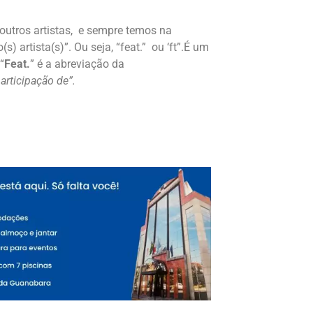
outros artistas, e sempre temos na
s) artista(s)”. Ou seja, “feat.” ou ‘ft”.É um
“
Feat.
” é a abreviação da
articipação de”.