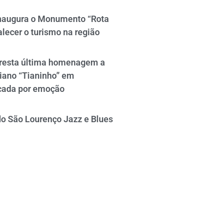
naugura o Monumento “Rota
alecer o turismo na região
resta última homenagem a
iano “Tianinho” em
cada por emoção
do São Lourenço Jazz e Blues