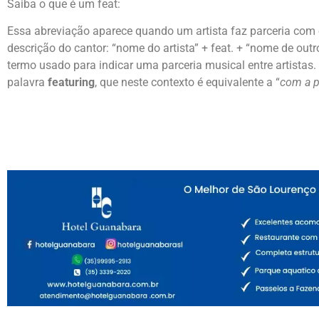
Saiba o que é um feat:
Essa abreviação aparece quando um artista faz parceria com 
descrição do cantor: “nome do artista” + feat. + “nome de outro(
termo usado para indicar uma parceria musical entre artistas. 
palavra
featuring
, que neste contexto é equivalente a “
com a p