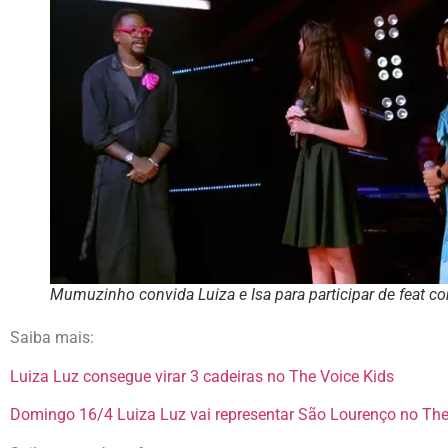
Mumuzinho convida Luiza e Isa para participar de feat c
Saiba mais:
Luiza Luz consegue virar 3 cadeiras no The Voice Kids
Domingo 16/4 Luiza Luz vai representar São Lourenço no The