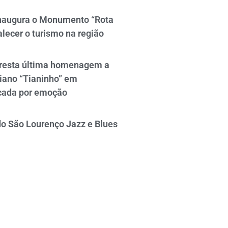
naugura o Monumento “Rota
alecer o turismo na região
resta última homenagem a
iano “Tianinho” em
cada por emoção
do São Lourenço Jazz e Blues