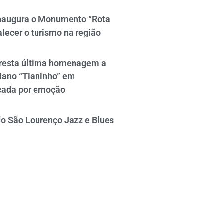
naugura o Monumento “Rota
alecer o turismo na região
resta última homenagem a
iano “Tianinho” em
cada por emoção
do São Lourenço Jazz e Blues