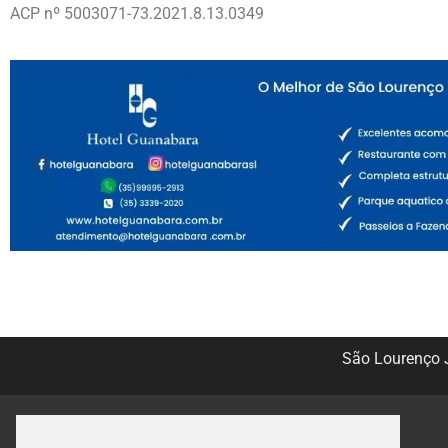
ACP nº 5003071-73.2021.8.13.0349
São Lourenço J