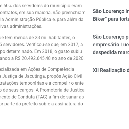
ue 60% dos servidores do município eram
São Lourenço i
contratos, em sua maioria, não preenchiam
Biker” para fort
ela Administração Pública e, para além da
sivas administrações.
São Lourenço p
ue tem menos de 23 mil habitantes, o
empresário Luc
servidores. Verificou-se que, em 2017, a
mpo determinado. Em 2018, o gasto subiu
despedida mar
gando a R$ 20.492.645,48 no ano de 2020.
pecializada em Ações de Competência
XII Realização 
 Justiça de Jacutinga, propôs Ação Civil
tratações temporárias e a compelir o ente
o de seus cargos. A Promotoria de Justiça
mento de Conduta (TAC) a fim de sanar as
or parte do prefeito sobre a assinatura do