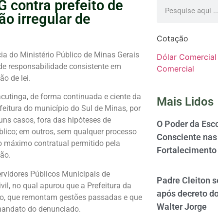
 contra prefeito de
ão irregular de
Cotação
ia do Ministério Público de Minas Gerais
Dólar Comercial
 de responsabilidade consistente em
Comercial
ão de lei.
acutinga, de forma continuada e ciente da
Mais Lidos
feitura do município do Sul de Minas, por
uns casos, fora das hipóteses de
O Poder da Esco
blico; em outros, sem qualquer processo
Consciente nas 
zo máximo contratual permitido pela
Fortalecimento
ção.
rvidores Públicos Municipais de
Padre Cleiton 
vil, no qual apurou que a Prefeitura da
após decreto d
co, que remontam gestões passadas e que
Walter Jorge
mandato do denunciado.