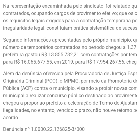
Na representação encaminhada pelo sindicato, foi relatado q
contratados, ocupando cargos de provimento efetivo; que os 
os requisitos legais exigidos para a contratação temporária p
irregularidade legal, constituíam prática sistemática de suces
Segundo informações apresentadas pelo próprio município, q
número de temporários contratados no período chegou a 1.375 
prefeitura gastou R$ 13.855.732,21 com contratações por te
para R$ 16.065.677,55, em 2019, para R$ 17.954.267,56, che
Além da denúncia oferecida pela Procuradoria de Justiça Es
Originária Criminal (PCO), o MPMG, por meio da Promotoria de
Pública (ACP) contra o município, visando a proibir novas con
municipal a realizar concurso público destinado ao proviment
chegou a propor ao prefeito a celebração de Termo de Ajusta
ilegalidades, no entanto, vencido o prazo, não houve retorno p
acordo.
Denúncia nº 1.0000.22.126825-3/000