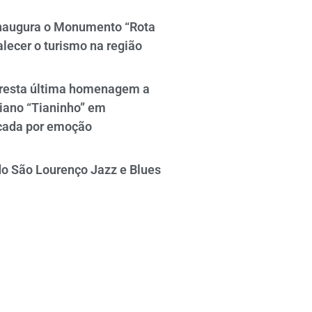
naugura o Monumento “Rota
alecer o turismo na região
resta última homenagem a
iano “Tianinho” em
cada por emoção
do São Lourenço Jazz e Blues