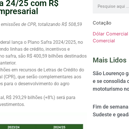
ra 24/25 com R$
empresarial
Cotação
a emissões de CPR, totalizando R$ 508,59
Dólar Comercial
Comercial
Federal lança o Plano Safra 2024/2025, no
ndo linhas de crédito, incentivos e
no safra, são R$ 400,59 bilhões destinados
Mais Lidos
nterior.
hões em recursos de Letras de Crédito do
São Lourenço 
al (CPR), que serão complementares aos
e se consolida 
ões para o desenvolvimento do agro
mototurismo no
al, R$ 293,29 bilhões (+8%) será para
nvestimentos.
Fim de semana 
Sudeste e gead