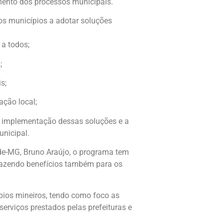
amento dos processos municipais.
r os municípios a adotar soluções
a todos;
;
s;
ção local;
 implementação dessas soluções e a
unicipal.
ede-MG, Bruno Araújo, o programa tem
trazendo benefícios também para os
pios mineiros, tendo como foco as
erviços prestados pelas prefeituras e