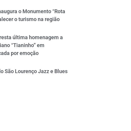
naugura o Monumento “Rota
alecer o turismo na região
resta última homenagem a
iano “Tianinho” em
cada por emoção
do São Lourenço Jazz e Blues