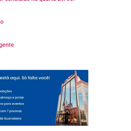
to
rgente