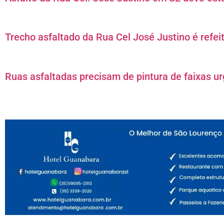
Trecho asfaltado da Rua Cel José Justino é refei
Ruas asfaltadas precisam de pintura de faixas u