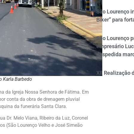
São Lourenço i
Biker” para fort
São Lourenço p
empresário Luc
despedida mar
XII Realização 
o Karla Barbedo
ina da Igreja Nossa Senhora de Fátima. Em
 por conta da obra de drenagem pluvial
squina da funerária Santa Clara.
a Dr. Melo Viana, Ribeiro da Luz, Coronel
rlos (São Lourenço Velho e José Simeão