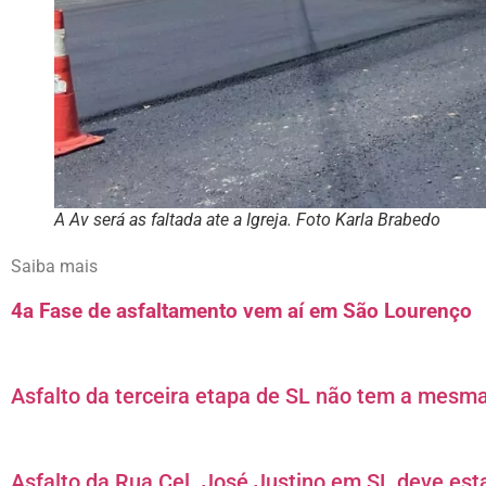
A Av será as faltada ate a Igreja. Foto Karla Brabedo
Saiba mais
4a Fase de asfaltamento vem aí em São Lourenço
Asfalto da terceira etapa de SL não tem a mesm
Asfalto da Rua Cel. José Justino em SL deve esta