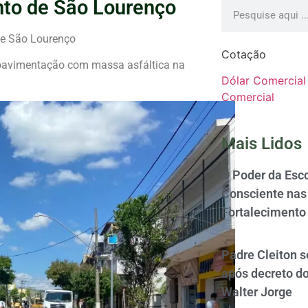
nto de São Lourenço
de São Lourenço
Cotação
a pavimentação com massa asfáltica na
Dólar Comercial
Comercial
Mais Lidos
O Poder da Esco
Consciente nas 
Fortalecimento
Padre Cleiton 
após decreto d
Walter Jorge