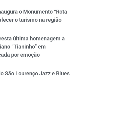
naugura o Monumento “Rota
alecer o turismo na região
resta última homenagem a
iano “Tianinho” em
cada por emoção
do São Lourenço Jazz e Blues