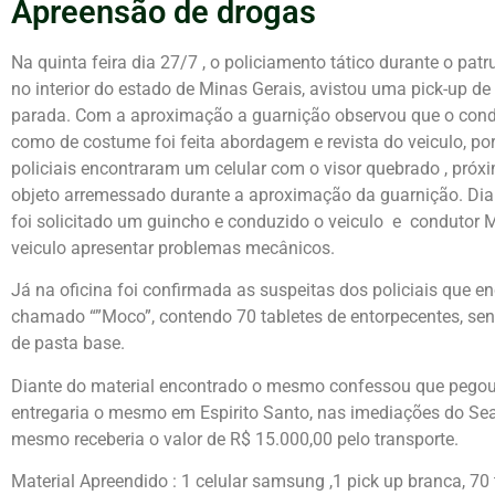
Apreensão de drogas
Na quinta feira dia 27/7 , o policiamento tático durante o pa
no interior do estado de Minas Gerais, avistou uma pick-up d
parada. Com a aproximação a guarnição observou que o condu
como de costume foi feita abordagem e revista do veiculo, p
policiais encontraram um celular com o visor quebrado , próxi
objeto arremessado durante a aproximação da guarnição. Diant
foi solicitado um guincho e conduzido o veiculo e condutor M
veiculo apresentar problemas mecânicos.
Já na oficina foi confirmada as suspeitas dos policiais que
chamado “”Moco”, contendo 70 tabletes de entorpecentes, send
de pasta base.
Diante do material encontrado o mesmo confessou que pegou 
entregaria o mesmo em Espirito Santo, nas imediações do Sea
mesmo receberia o valor de R$ 15.000,00 pelo transporte.
Material Apreendido : 1 celular samsung ,1 pick up branca, 70 