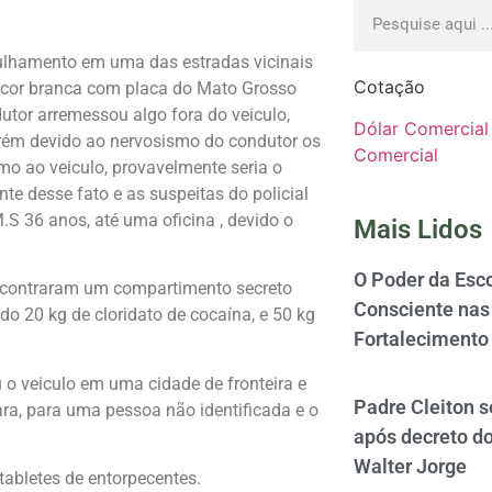
trulhamento em uma das estradas vicinais
Cotação
e cor branca com placa do Mato Grosso
tor arremessou algo fora do veiculo,
Dólar Comercial
orém devido ao nervosismo do condutor os
Comercial
mo ao veiculo, provavelmente seria o
e desse fato e as suspeitas do policial
.S 36 anos, até uma oficina , devido o
Mais Lidos
O Poder da Esco
 encontraram um compartimento secreto
Consciente nas 
o 20 kg de cloridato de cocaína, e 50 kg
Fortalecimento
o veiculo em uma cidade de fronteira e
Padre Cleiton 
ra, para uma pessoa não identificada e o
após decreto d
Walter Jorge
tabletes de entorpecentes.