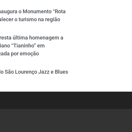
naugura o Monumento “Rota
alecer o turismo na região
resta última homenagem a
iano “Tianinho” em
cada por emoção
do São Lourenço Jazz e Blues