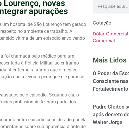
o Lourenço, novas
integrar apurações
Cotação
e um hospital de São Lourenço tem gerado
respeito no ambiente de trabalho. A
Dólar Comercial
 ter sido vítima de um episódio envolvendo
Comercial
 ela foi chamada pelo médico para um
Mais Lidos
sentada à Polícia Militar, ao entrar no
ada. A enfermeira afirma que o médico
O Poder da Esco
tuação que a levou a pedir que ele parasse.
Consciente nas 
Fortalecimento
 causados pelo episódio. Segundo ela, o
ncias profissionais fizeram parte dos
Padre Cleiton 
após decreto d
corrido outro episódio considerado por ela
Walter Jorge
comentários sobre sua aparência diante de