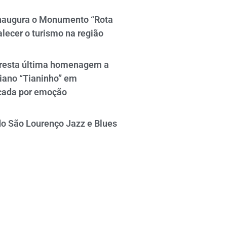
naugura o Monumento “Rota
alecer o turismo na região
resta última homenagem a
iano “Tianinho” em
cada por emoção
do São Lourenço Jazz e Blues