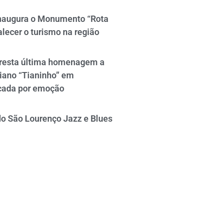
naugura o Monumento “Rota
alecer o turismo na região
resta última homenagem a
iano “Tianinho” em
cada por emoção
do São Lourenço Jazz e Blues