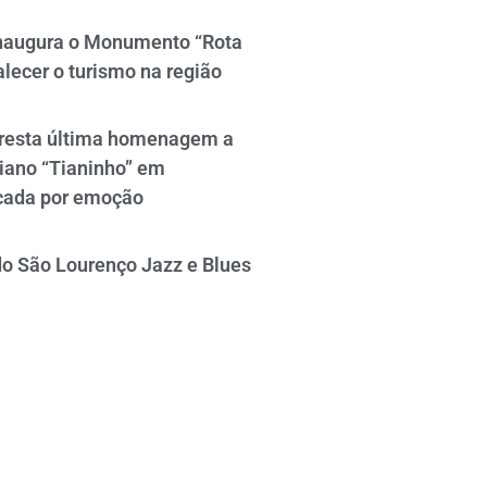
naugura o Monumento “Rota
alecer o turismo na região
resta última homenagem a
iano “Tianinho” em
cada por emoção
do São Lourenço Jazz e Blues