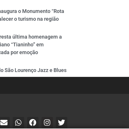
naugura o Monumento “Rota
alecer o turismo na região
resta última homenagem a
iano “Tianinho” em
cada por emoção
do São Lourenço Jazz e Blues