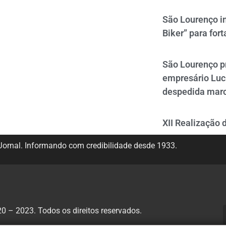
São Lourenço i
Biker” para fort
São Lourenço p
empresário Luc
despedida mar
XII Realização 
ornal. Informando com credibilidade desde 1933.
 – 2023. Todos os direitos reservados.