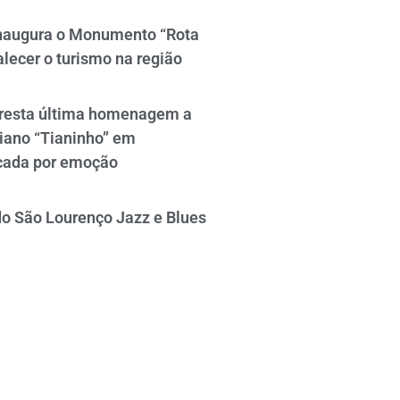
naugura o Monumento “Rota
alecer o turismo na região
resta última homenagem a
iano “Tianinho” em
cada por emoção
do São Lourenço Jazz e Blues