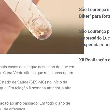
São Lourenço i
Biker” para fort
São Lourenço p
empresário Luc
despedida mar
XII Realização 
 mais casos de dengue neste ano do que em
 e Cana Verde são os que mais preocupam.
 Estado de Saúde (SES-MG) no início da
ue. Em relação à semana anterior, a alta
elação ao ano passado.
Em todo o ano de
81 de diferença.