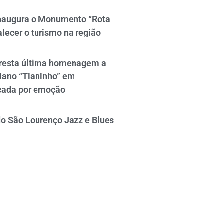
naugura o Monumento “Rota
alecer o turismo na região
resta última homenagem a
iano “Tianinho” em
cada por emoção
do São Lourenço Jazz e Blues