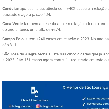
Candeias
aparece na sequência com +402 casos em relação 
passado e agora já são 434
.
Cana Verde
também apresenta alta em relação a todo o ano 
do ano anterior, uma alta de +274.
Campo Belo
já tem +240 casos em relação a 2023.
No ano pa
são 311.
São José do Alegre
fecha a lista das cinco cidades que já 
a 2023.
São 161 casos agora contra 11 registrado em todo o