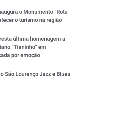
naugura o Monumento “Rota
alecer o turismo na região
resta última homenagem a
iano “Tianinho” em
cada por emoção
do São Lourenço Jazz e Blues