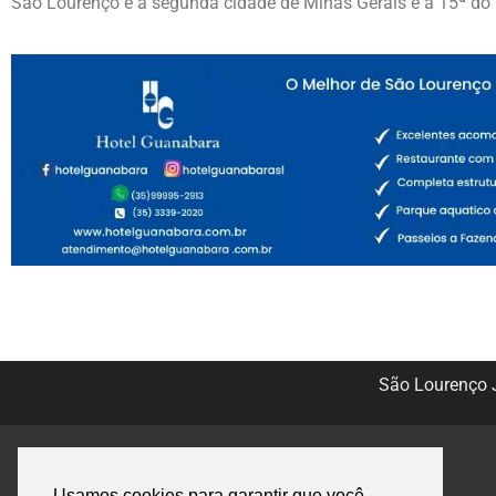
São Lourenço é a segunda cidade de Minas Gerais e a 15ª do 
São Lourenço J
Usamos cookies para garantir que você