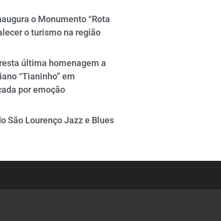
naugura o Monumento “Rota
alecer o turismo na região
resta última homenagem a
iano “Tianinho” em
cada por emoção
do São Lourenço Jazz e Blues