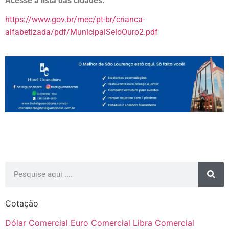
Acesse a lista das cidades:
https://www.gov.br/mec/pt-br/crianca-
alfabetizada/pdf/MunicipalSeloOuro2.pdf
Cotação
Dólar Comercial
Euro Comercial
Libra Comercial