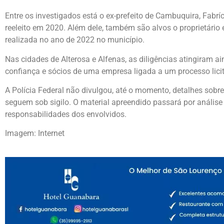
Entre os investigados está o ex-prefeito de Cambuquira,
Fabrí
reeleito em 2020. Além dele, também são alvos o proprietário
realizada no ano de 2022 no município.
Nas cidades de Alterosa e Alfenas, as diligências atingiram a
confiança e sócios de uma empresa ligada a um processo licit
A Polícia Federal não divulgou, até o momento, detalhes sobr
seguem sob sigilo. O material apreendido passará por análise p
responsabilidades dos envolvidos.
Imagem: Internet