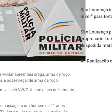
São Lourenço i
Biker” para fort
São Lourenço p
empresário Luc
despedida mar
XII Realização 
a Militar apreendeu droga, arma de fogo,
s e posse ilegal de arma de fogo.
um veículo VW/Gol, com placa de Itamonte,
omo passageiro um homem de 41 anos.
22 debaixo do carro e ao ser realizada