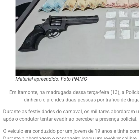
Material apreendido. Foto PMMG
Em Itamonte, na madrugada dessa terça-feira (13), a Políci
dinheiro e prendeu duas pessoas por tráfico de droga
Durante as festividades do carnaval, os militares abordaram 
após o condutor tentar evadir ao perceber a presença policial.
O veículo era conduzido por um jovem de 19 anos e tinha c
Durante a abordagem o passageiro jogou um revólver calibre .