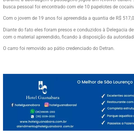
busca pessoal foi encontrado com ele 10 papelotes de cocaína
Com o jovem de 19 anos foi apreendida a quantia de R$ 517,0
Diante do fato eles foram presos e conduzidos à Delegacia d
com o material apreendido, ficando à disposição da autoridade 
O carro foi removido ao pátio credenciado do Detran.