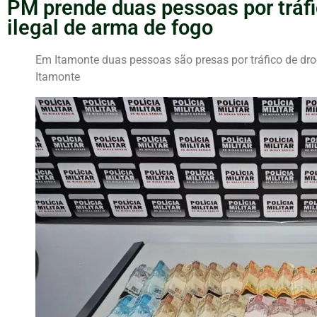
PM prende duas pessoas por tráfi
ilegal de arma de fogo
Em Itamonte duas pessoas são presas por tráfico de dro
Itamonte