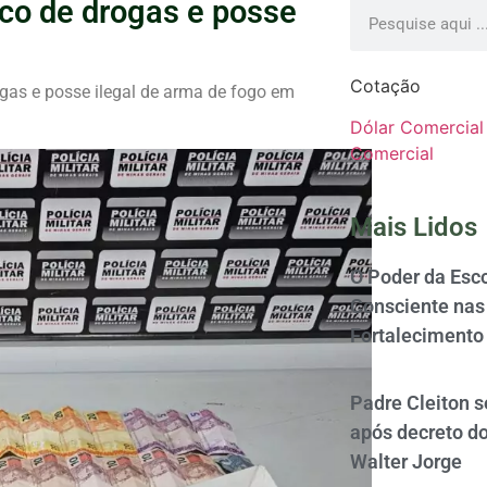
co de drogas e posse
Cotação
gas e posse ilegal de arma de fogo em
Dólar Comercial
Comercial
Mais Lidos
O Poder da Esco
Consciente nas 
Fortalecimento
Padre Cleiton 
após decreto d
Walter Jorge