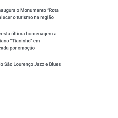
naugura o Monumento “Rota
alecer o turismo na região
resta última homenagem a
iano “Tianinho” em
cada por emoção
do São Lourenço Jazz e Blues