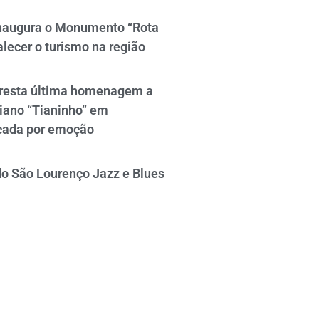
naugura o Monumento “Rota
alecer o turismo na região
resta última homenagem a
iano “Tianinho” em
cada por emoção
do São Lourenço Jazz e Blues