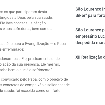
São Lourenço i
os os que participaram desta
Biker” para fort
irigidas a Deus pela sua saúde,
. Ele lhes concedeu a bênção
es e aos sofredores, bem como a
São Lourenço p
empresário Luc
despedida mar
Dicastério para a Evangelização — o Papa
e enfermidade:
XII Realização 
ndonarmos a Ele, precisamente onde
olação da sua presença. Ele mesmo,
sabe bem o que é o sofrimento.”
 convocado pelo Papa, com o objetivo de
s concretos de compaixão e solidariedade.
de saúde, foi recebida como um forte