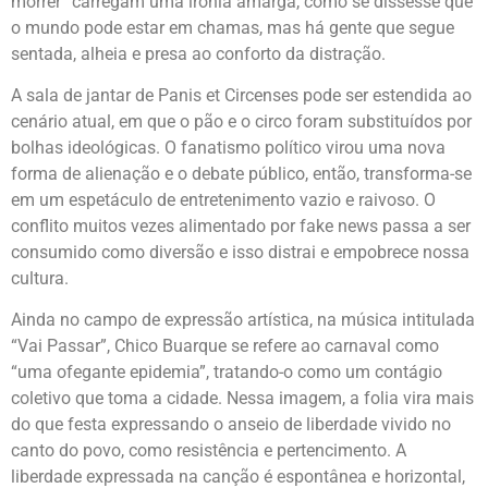
morrer” carregam uma ironia amarga, como se dissesse que
o mundo pode estar em chamas, mas há gente que segue
sentada, alheia e presa ao conforto da distração.
A sala de jantar de Panis et Circenses pode ser estendida ao
cenário atual, em que o pão e o circo foram substituídos por
bolhas ideológicas. O fanatismo político virou uma nova
forma de alienação e o debate público, então, transforma-se
em um espetáculo de entretenimento vazio e raivoso. O
conflito muitos vezes alimentado por fake news passa a ser
consumido como diversão e isso distrai e empobrece nossa
cultura.
Ainda no campo de expressão artística, na música intitulada
“Vai Passar”, Chico Buarque se refere ao carnaval como
“uma ofegante epidemia”, tratando-o como um contágio
coletivo que toma a cidade. Nessa imagem, a folia vira mais
do que festa expressando o anseio de liberdade vivido no
canto do povo, como resistência e pertencimento. A
liberdade expressada na canção é espontânea e horizontal,