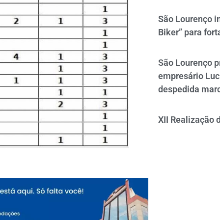
São Lourenço i
Biker” para fort
São Lourenço p
empresário Luc
despedida mar
XII Realização 