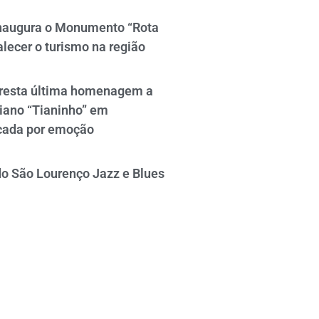
naugura o Monumento “Rota
alecer o turismo na região
resta última homenagem a
iano “Tianinho” em
cada por emoção
do São Lourenço Jazz e Blues