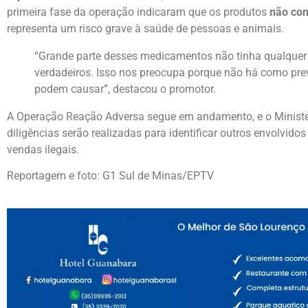
primeira fase da operação indicaram que os produtos
não con
representa um risco grave à saúde de pessoas e animais.
“Grande parte desses medicamentos não tinha qualque
verdadeiros. Isso nos preocupa porque não há como preve
podem causar”, destacou o promotor.
A Operação Reação Adversa segue em andamento, e o Ministé
diligências serão realizadas para identificar outros envolvido
vendas ilegais.
Reportagem e foto: G1 Sul de Minas/EPTV