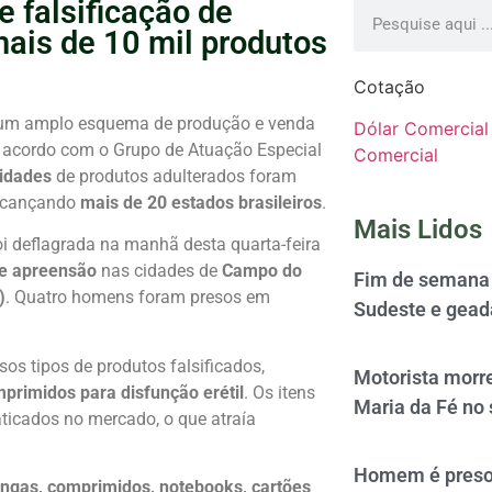
 falsificação de
ais de 10 mil produtos
Cotação
u um amplo esquema de produção e venda
Dólar Comercial
 acordo com o Grupo de Atuação Especial
Comercial
nidades
de produtos adulterados foram
alcançando
mais de 20 estados brasileiros
.
Mais Lidos
foi deflagrada na manhã desta quarta-feira
e apreensão
nas cidades de
Campo do
Fim de semana 
)
. Quatro homens foram presos em
Sudeste e gead
sos tipos de produtos falsificados,
Motorista morre
primidos para disfunção erétil
. Os itens
Maria da Fé no 
ticados no mercado, o que atraía
Homem é preso 
ngas, comprimidos, notebooks, cartões