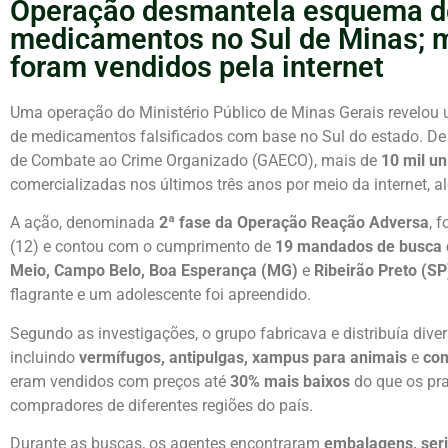
Operação desmantela esquema de
medicamentos no Sul de Minas; m
foram vendidos pela internet
Uma operação do Ministério Público de Minas Gerais revelo
de medicamentos falsificados com base no Sul do estado. De
de Combate ao Crime Organizado (GAECO), mais de
10 mil u
comercializadas nos últimos três anos por meio da internet, 
A ação, denominada
2ª fase da Operação Reação Adversa
, 
(12) e contou com o cumprimento de
19 mandados de busca 
Meio, Campo Belo, Boa Esperança (MG)
e
Ribeirão Preto (SP
flagrante e um adolescente foi apreendido.
Segundo as investigações, o grupo fabricava e distribuía diver
incluindo
vermífugos, antipulgas, xampus para animais
e
com
eram vendidos com preços até
30% mais baixos
do que os pra
compradores de diferentes regiões do país.
Durante as buscas, os agentes encontraram
embalagens, seri