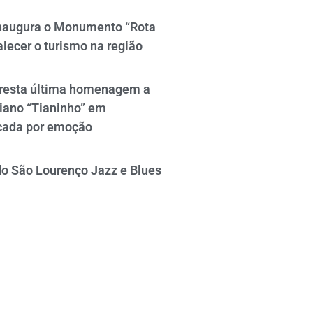
naugura o Monumento “Rota
alecer o turismo na região
resta última homenagem a
iano “Tianinho” em
cada por emoção
do São Lourenço Jazz e Blues