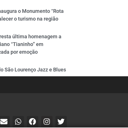
naugura o Monumento “Rota
alecer o turismo na região
resta última homenagem a
iano “Tianinho” em
cada por emoção
do São Lourenço Jazz e Blues