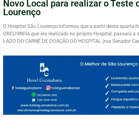
Novo Local para realizar o Teste
Lourenço
O Hospital São Lourenço informou que a partir desta quarta-fe
ORELHINHA que era realizado no próprio Hospital, passará 
LADO DO CARNÊ DE DOAÇÃO DO HOSPITAL (rua Senador Camará