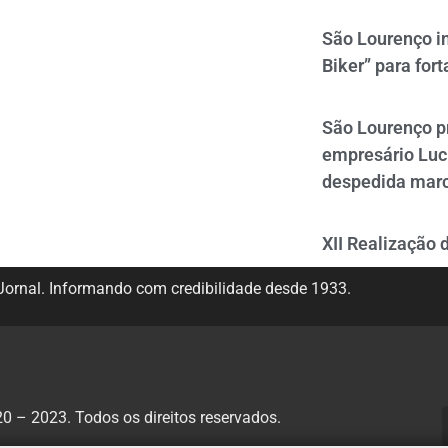
São Lourenço i
Biker” para fort
São Lourenço p
empresário Luc
despedida mar
XII Realização 
ornal. Informando com credibilidade desde 1933.
 – 2023. Todos os direitos reservados.