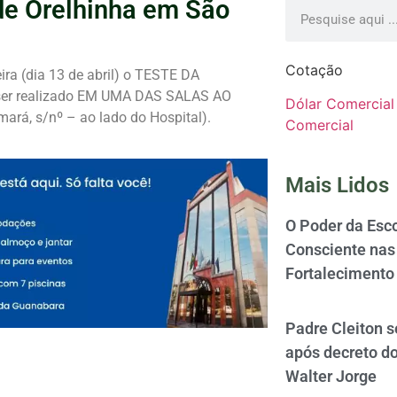
 de Orelhinha em São
Cotação
ira (dia 13 de abril) o TESTE DA
a ser realizado EM UMA DAS SALAS AO
Dólar Comercial
, s/nº – ao lado do Hospital).
Comercial
Mais Lidos
O Poder da Esco
Consciente nas 
Fortalecimento
Padre Cleiton 
após decreto d
Walter Jorge