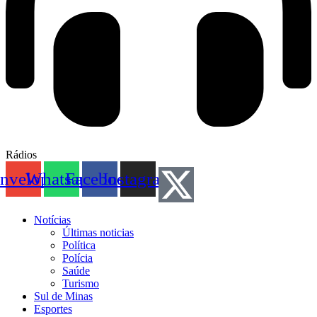
Rádios
nvelope
Whatsapp
Facebook
Instagram
Notícias
Últimas noticias
Política
Polícia
Saúde
Turismo
Sul de Minas
Esportes