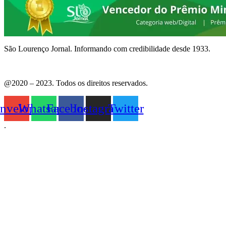
São Lourenço Jornal. Informando com credibilidade desde 1933.
Politica de Privacidade
@2020 – 2023. Todos os direitos reservados.
nvelope
Whatsapp
Facebook
Instagram
Twitter
.