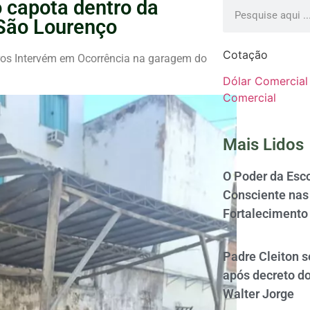
o capota dentro da
São Lourenço
Cotação
ros Intervém em Ocorrência na garagem do
Dólar Comercial
Comercial
Mais Lidos
O Poder da Esco
Consciente nas 
Fortalecimento
Padre Cleiton 
após decreto d
Walter Jorge