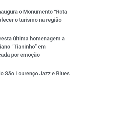
naugura o Monumento “Rota
alecer o turismo na região
resta última homenagem a
iano “Tianinho” em
cada por emoção
do São Lourenço Jazz e Blues