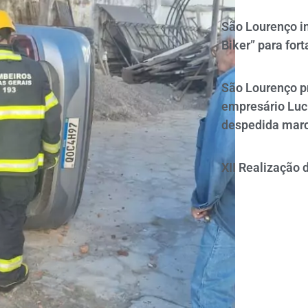
São Lourenço i
Biker” para fort
São Lourenço p
empresário Luc
despedida mar
XII Realização 