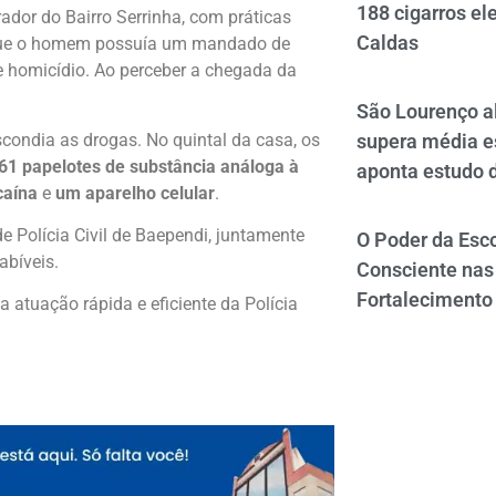
188 cigarros el
ador do Bairro Serrinha, com práticas
Caldas
m que o homem possuía um mandado de
 e homicídio. Ao perceber a chegada da
São Lourenço al
scondia as drogas. No quintal da casa, os
supera média e
61 papelotes de substância análoga à
aponta estudo 
caína
e
um aparelho celular
.
 Polícia Civil de Baependi, juntamente
O Poder da Esco
abíveis.
Consciente nas 
Fortalecimento
atuação rápida e eficiente da Polícia