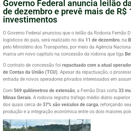
Governo Federal anuncia leilão d
de dezembro e prevê mais de R$ 
investimentos
O Governo Federal anunciou que o leilão da Rodovia Fernão Di
logísticos do país, será realizado no dia
11 de dezembro
, na
B
pelo Ministério dos Transportes, por meio da Agência Nacional
marca um novo capítulo na concessão da rodovia que liga
Be
O contrato de concessão foi
repactuado com a atual operado
de Contas da União (TCU)
. Apesar da repactuação, o process
entrada de novos operadores privados interessados em assumi
Com
569 quilômetros de extensão
, a Fernão Dias corta
33 mu
Minas Gerais
. A rodovia registra tráfego médio diário superio
dos quais cerca de
37% são veículos de carga
, reforçando se
produção e a integração econômica entre os dois maiores pol