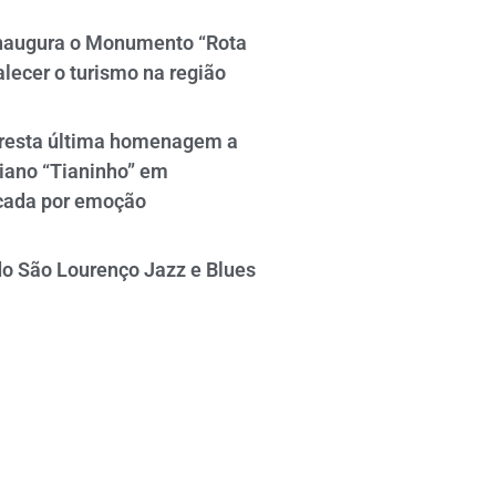
naugura o Monumento “Rota
alecer o turismo na região
resta última homenagem a
iano “Tianinho” em
cada por emoção
do São Lourenço Jazz e Blues