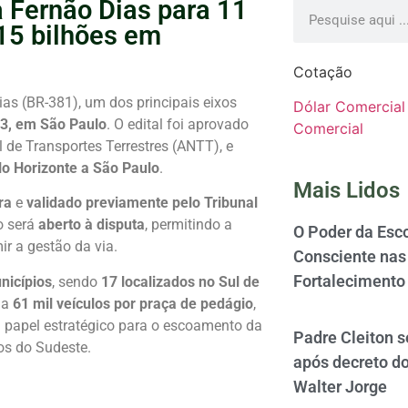
a Fernão Dias para 11
15 bilhões em
Cotação
as (BR-381), um dos principais eixos
Dólar Comercial
3, em São Paulo
. O edital foi aprovado
Comercial
 de Transportes Terrestres (ANTT), e
lo Horizonte a São Paulo
.
Mais Lidos
ra
e
validado previamente pelo Tribunal
o será
aberto à disputa
, permitindo a
O Poder da Esco
r a gestão da via.
Consciente nas 
Fortalecimento
nicípios
, sendo
17 localizados no Sul de
r a
61 mil veículos por praça de pedágio
,
u papel estratégico para o escoamento da
Padre Cleiton 
os do Sudeste.
após decreto d
Walter Jorge