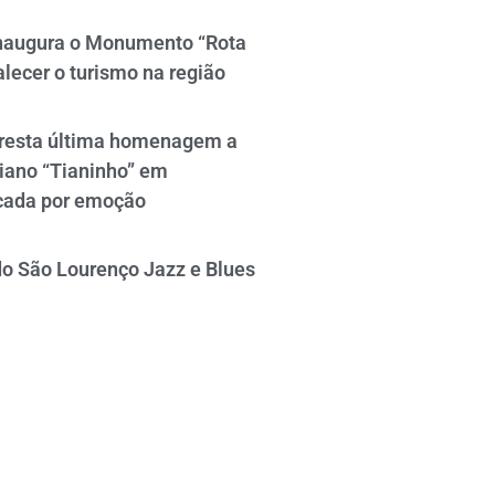
naugura o Monumento “Rota
alecer o turismo na região
resta última homenagem a
iano “Tianinho” em
cada por emoção
do São Lourenço Jazz e Blues