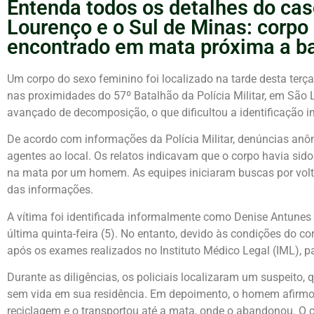
Entenda todos os detalhes do ca
Lourenço e o Sul de Minas: corpo
encontrado em mata próxima a b
Um corpo do sexo feminino foi localizado na tarde desta terç
nas proximidades do 57º Batalhão da Polícia Militar, em São
avançado de decomposição, o que dificultou a identificação i
De acordo com informações da Polícia Militar, denúncias anô
agentes ao local. Os relatos indicavam que o corpo havia sid
na mata por um homem. As equipes iniciaram buscas por vol
das informações.
A vítima foi identificada informalmente como Denise Antunes
última quinta-feira (5). No entanto, devido às condições do c
após os exames realizados no Instituto Médico Legal (IML), 
Durante as diligências, os policiais localizaram um suspeito,
sem vida em sua residência. Em depoimento, o homem afirmo
reciclagem e o transportou até a mata, onde o abandonou. O c