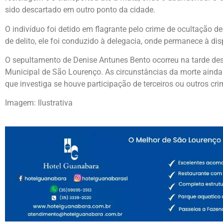
sido descartado em outro ponto da cidade.
O indivíduo foi detido em flagrante pelo crime de ocultação 
de delito, ele foi conduzido à delegacia, onde permanece à di
O sepultamento de Denise Antunes Bento ocorreu na tarde dest
Municipal de São Lourenço. As circunstâncias da morte ainda 
que investiga se houve participação de terceiros ou outros cr
Imagem: Ilustrativa