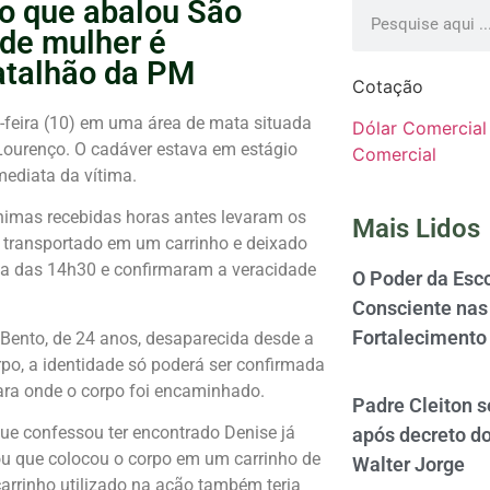
so que abalou São
 de mulher é
atalhão da PM
Cotação
a-feira (10) em uma área de mata situada
Dólar Comercial
 Lourenço. O cadáver estava em estágio
Comercial
mediata da vítima.
nimas recebidas horas antes levaram os
Mais Lidos
o transportado em um carrinho e deixado
ta das 14h30 e confirmaram a veracidade
O Poder da Esco
Consciente nas 
Fortalecimento
 Bento, de 24 anos, desaparecida desde a
orpo, a identidade só poderá ser confirmada
para onde o corpo foi encaminhado.
Padre Cleiton 
 que confessou ter encontrado Denise já
após decreto d
u que colocou o corpo em um carrinho de
Walter Jorge
arrinho utilizado na ação também teria