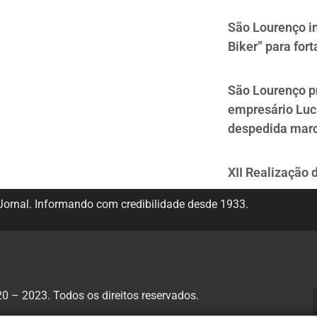
São Lourenço i
Biker” para fort
São Lourenço p
empresário Luc
despedida mar
XII Realização 
ornal. Informando com credibilidade desde 1933.
 – 2023. Todos os direitos reservados.