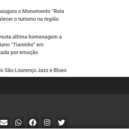
naugura o Monumento “Rota
alecer o turismo na região
resta última homenagem a
iano “Tianinho” em
cada por emoção
do São Lourenço Jazz e Blues