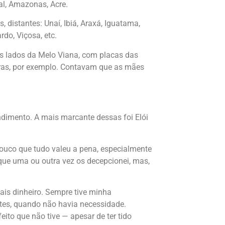
al, Amazonas, Acre.
distantes: Unaí, Ibiá, Araxá, Iguatama,
rdo, Viçosa, etc.
is lados da Melo Viana, com placas das
vras, por exemplo. Contavam que as mães
dimento. A mais marcante dessas foi Elói
ouco que tudo valeu a pena, especialmente
que uma ou outra vez os decepcionei, mas,
is dinheiro. Sempre tive minha
stes, quando não havia necessidade.
ito que não tive — apesar de ter tido