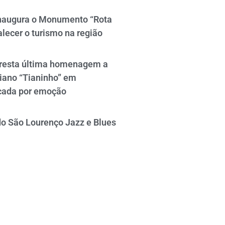
naugura o Monumento “Rota
alecer o turismo na região
resta última homenagem a
iano “Tianinho” em
cada por emoção
do São Lourenço Jazz e Blues