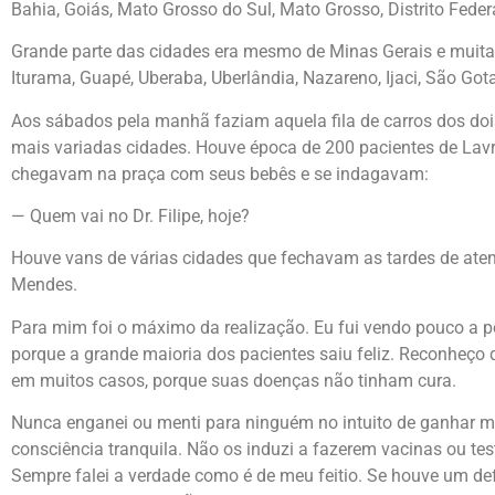
Bahia, Goiás, Mato Grosso do Sul, Mato Grosso, Distrito Feder
Grande parte das cidades era mesmo de Minas Gerais e muitas, 
Iturama, Guapé, Uberaba, Uberlândia, Nazareno, Ijaci, São Gota
Aos sábados pela manhã faziam aquela fila de carros dos do
mais variadas cidades. Houve época de 200 pacientes de La
chegavam na praça com seus bebês e se indagavam:
— Quem vai no Dr. Filipe, hoje?
Houve vans de várias cidades que fechavam as tardes de aten
Mendes.
Para mim foi o máximo da realização. Eu fui vendo pouco a p
porque a grande maioria dos pacientes saiu feliz. Reconheço 
em muitos casos, porque suas doenças não tinham cura.
Nunca enganei ou menti para ninguém no intuito de ganhar ma
consciência tranquila. Não os induzi a fazerem vacinas ou te
Sempre falei a verdade como é de meu feitio. Se houve um defe