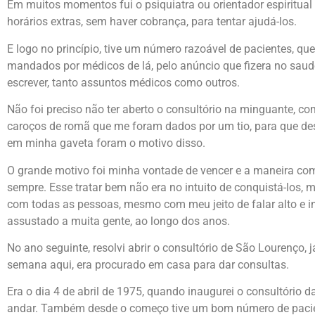
Em muitos momentos fui o psiquiatra ou orientador espiritua
horários extras, sem haver cobrança, para tentar ajudá-los.
E logo no princípio, tive um número razoável de pacientes, 
mandados por médicos de lá, pelo anúncio que fizera no saud
escrever, tanto assuntos médicos como outros.
Não foi preciso não ter aberto o consultório na minguante, c
caroços de romã que me foram dados por um tio, para que de
em minha gaveta foram o motivo disso.
O grande motivo foi minha vontade de vencer e a maneira com
sempre. Esse tratar bem não era no intuito de conquistá-los
com todas as pessoas, mesmo com meu jeito de falar alto e in
assustado a muita gente, ao longo dos anos.
No ano seguinte, resolvi abrir o consultório de São Lourenço, 
semana aqui, era procurado em casa para dar consultas.
Era o dia 4 de abril de 1975, quando inaugurei o consultório 
andar. Também desde o começo tive um bom número de pacie