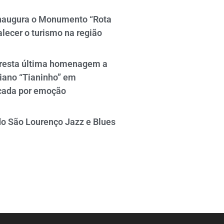
naugura o Monumento “Rota
alecer o turismo na região
resta última homenagem a
iano “Tianinho” em
cada por emoção
do São Lourenço Jazz e Blues