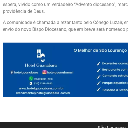
espera, vivido como um verdadeiro “Advento diocesano”, marc
providência de Deus.
A comunidade é chamada a rezar tanto pelo Cônego Luzair, e
envio do novo Bispo Diocesano, que em breve será nomeado p
São Lourenço J