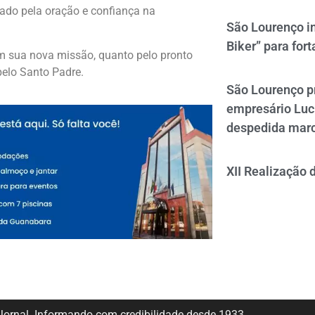
ado pela oração e confiança na
São Lourenço i
Biker” para fort
m sua nova missão, quanto pelo pronto
elo Santo Padre.
São Lourenço p
empresário Luc
despedida mar
XII Realização 
ornal. Informando com credibilidade desde 1933.