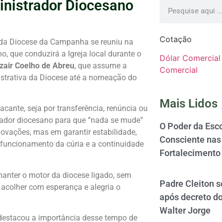
nistrador Diocesano
Cotação
 da Diocese da Campanha se reuniu na
, que conduzirá a Igreja local durante o
Dólar Comercial
zair Coelho de Abreu
, que assume a
Comercial
istrativa da Diocese até a nomeação do
Mais Lidos
cante, seja por transferência, renúncia ou
trador diocesano para que “nada se mude”
O Poder da Esco
novações, mas em garantir estabilidade,
Consciente nas 
 funcionamento da cúria e a continuidade
Fortalecimento
anter o motor da diocese ligado, sem
Padre Cleiton 
 acolher com esperança e alegria o
após decreto d
Walter Jorge
 destacou a importância desse tempo de