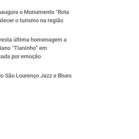
naugura o Monumento “Rota
alecer o turismo na região
resta última homenagem a
iano “Tianinho” em
cada por emoção
do São Lourenço Jazz e Blues