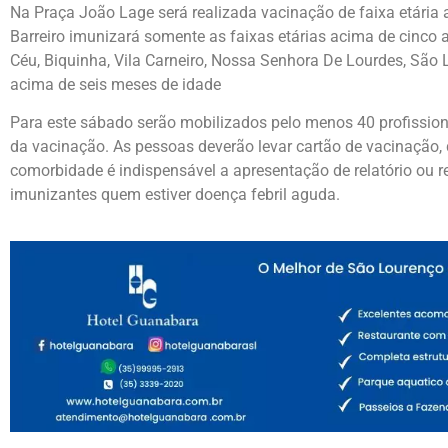
Na Praça João Lage será realizada vacinação de faixa etária
Barreiro imunizará somente as faixas etárias acima de cinco a
Céu, Biquinha, Vila Carneiro, Nossa Senhora De Lourdes, São
acima de seis meses de idade
Para este sábado serão mobilizados pelo menos 40 profission
da vacinação. As pessoas deverão levar cartão de vacinação
comorbidade é indispensável a apresentação de relatório ou r
imunizantes quem estiver doença febril aguda.