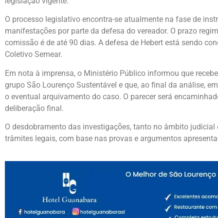
legislação vigente.
O processo legislativo encontra-se atualmente na fase de inst
manifestações por parte da defesa do vereador. O prazo regi
comissão é de até 90 dias. A defesa de Hebert está sendo c
Coletivo Semear.
Em nota à imprensa, o Ministério Público informou que receb
grupo São Lourenço Sustentável e que, ao final da análise, e
o eventual arquivamento do caso. O parecer será encaminhad
deliberação final.
O desdobramento das investigações, tanto no âmbito judicial 
trâmites legais, com base nas provas e argumentos apresenta