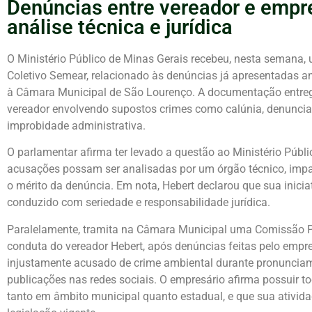
Denúncias entre vereador e empr
análise técnica e jurídica
O Ministério Público de Minas Gerais recebeu, nesta semana, u
Coletivo Semear, relacionado às denúncias já apresentadas a
à Câmara Municipal de São Lourenço. A documentação entre
vereador envolvendo supostos crimes como calúnia, denuncia
improbidade administrativa.
O parlamentar afirma ter levado a questão ao Ministério Púb
acusações possam ser analisadas por um órgão técnico, impar
o mérito da denúncia. Em nota, Hebert declarou que sua inicia
conduzido com seriedade e responsabilidade jurídica.
Paralelamente, tramita na Câmara Municipal uma Comissão P
conduta do vereador Hebert, após denúncias feitas pelo empre
injustamente acusado de crime ambiental durante pronuncia
publicações nas redes sociais. O empresário afirma possuir t
tanto em âmbito municipal quanto estadual, e que sua ativid