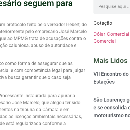
esário seguem para
Cotação
m protocolo feito pelo vereador Hebert, do
nteriormente pelo empresário José Marcelo
Dólar Comercial
gue ao MPMG trata de acusações contra o
Comercial
ção caluniosa, abuso de autoridade e
Mais Lidos
lico como forma de assegurar que as
cial e com competência legal para julgar
VII Encontro do
tiva busca garantir que o caso seja
Estações
rocessante instaurada para apurar a
São Lourenço 
sário José Marcelo, que alegou ter sido
e se consolida 
mentos na tribuna da Câmara e em
mototurismo no
odas as licenças ambientais necessárias,
ade está regularizada conforme a